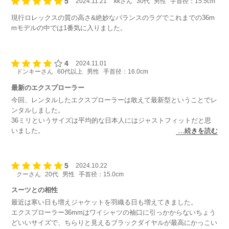
5
2024.11.21
kkさん
30代
男性
手首径：15.5cm
現行ロレックスの質の高さ&絶妙なバランスのラグでこれまでの36m
mモデルの中では1番気に入りました。
4
2024.11.01
ドンキーさん
60代以上
男性
手首径：16.0cm
最新のエクスプローラー
今回、レンタルしたエクスプローラーは敢えて最新型ということでレ
ンタルしました。
36ミリというサイズは平均的な日本人にはジャストフィットだと思
いました。
…続きを読む
39ミリもありましたが大きいから外しました。やっぱり使い勝手が
良いですね。
自分で購入するなら私はこれが良いです。
5
2024.10.22
旧型の36ミリでなら安く購入出来るかと思うがそんなに安くならな
クーさん
20代
男性
手首径：15.0cm
い
スーツとの相性
やはり高いですね。しばらくはカリトケさんのお世話になります。
最近は寒い日も増えジャケットを羽織る日も増えてきました。
エクスプローラー36mmはワイシャツの袖口に引っかからないちょう
どいいサイズで、ちらりと見えるブラックダイヤルが最高にかっこい