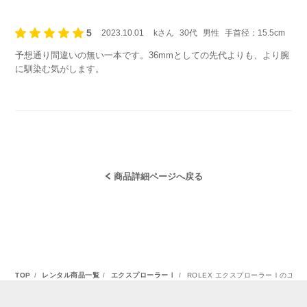
5
2023.10.01
kさん
30代
男性
手首径：15.5cm
予想通り間違いの無い一本です。36mmとしての先代よりも、より腕
に馴染む気がします。
商品詳細ページへ戻る
TOP
レンタル商品一覧
エクスプローラーⅠ
ROLEX エクスプローラーⅠのユー