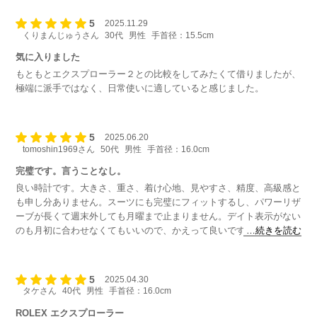
5
2025.11.29
くりまんじゅうさん
30代
男性
手首径：15.5cm
気に入りました
もともとエクスプローラー２との比較をしてみたくて借りましたが、
極端に派手ではなく、日常使いに適していると感じました。
5
2025.06.20
tomoshin1969さん
50代
男性
手首径：16.0cm
完璧です。言うことなし。
良い時計です。大きさ、重さ、着け心地、見やすさ、精度、高級感と
も申し分ありません。スーツにも完璧にフィットするし、パワーリザ
ーブが長くて週末外しても月曜まで止まりません。デイト表示がない
のも月初に合わせなくてもいいので、かえって良いです。強いて言え
…続きを読む
ば、値段だけです。さすがロングセラーは違います。心底欲しいけど
残念ながら手が届きません。
5
2025.04.30
タケさん
40代
男性
手首径：16.0cm
ROLEX エクスプローラー