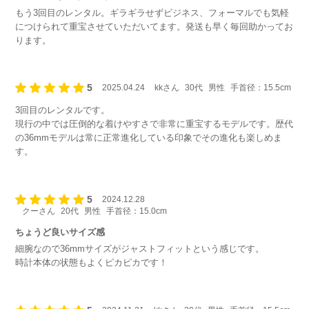
もう3回目のレンタル。ギラギラせずビジネス、フォーマルでも気軽
につけられて重宝させていただいてます。発送も早く毎回助かってお
ります。
5
2025.04.24
kkさん
30代
男性
手首径：15.5cm
3回目のレンタルです。
現行の中では圧倒的な着けやすさで非常に重宝するモデルです。歴代
の36mmモデルは常に正常進化している印象でその進化も楽しめま
す。
5
2024.12.28
クーさん
20代
男性
手首径：15.0cm
ちょうど良いサイズ感
細腕なので36mmサイズがジャストフィットという感じです。
時計本体の状態もよくピカピカです！