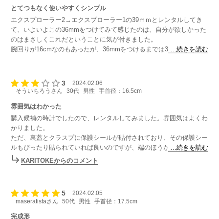
とてつもなく使いやすくシンプル
エクスプローラー2→エクスプローラー1の39ｍｍとレンタルしてき
て、いよいよこの36mmをつけてみて感じたのは、自分が欲しかった
のはまさしくこれだということに気が付きました。
腕回りが16cmなのもあったが、36mmをつけるまでは39mmのエクス
…続きを読む
プローラー1がベストチョイスだと思っていたが、3ｍｍの差は明確
に違うことに気が付いて驚いた。
つけているのだが、つけていることを忘れるくらい自然な付け心地と
3
2024.02.06
重さであり、シンプルさはオンオフ問わずつけられる気がするのであ
そういちろうさん
30代
男性
手首径：16.5cm
りがたいです。
雰囲気はわかった
購入候補の時計でしたので、レンタルしてみました。雰囲気はよくわ
かりました。
ただ、裏蓋とクラスプに保護シールが貼付されており、その保護シー
ルもぴったり貼られていれば良いのですが、端のほうが剥がれていた
…続きを読む
ために汚れが溜まっていました。
KARITOKEからのコメント
レンタルですので多数の方が着用されているのは承知の上ですが、さ
すがに汚れが溜まった状態の時計を着用する気にはなれませんでし
た。
5
2024.02.05
カリトケさんにとって大切な商品であると同時に資産であることは理
maseratistaさん
50代
男性
手首径：17.5cm
解しますが、借りる側としては開封してこの状態だと幻滅します。ぜ
ひとも保護シールはやめていただきたいです。
完成形