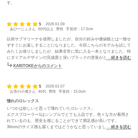
す。
5
2026.01.09
あひーじょさん
60代以上
男性
手首径：17.0cm
以前サブマリーナを借用しましたが、自分の好みや価値観とは一致せ
ずすぐにお返しすることになりました、今回こちらのモデルを試して
みたくお借りしましたが、結果非常に気に入る一本となりました、特
にダイアルデザインの完成度と深いブラックの塗装がとても美しく人
…続きを読む
気があるのも頷けます、前モデルよりパワーリザーブも長くなり安心
KARITOKEからのコメント
して日常使用できます、サイズは36mmと当初は小さいかなとも思い
ましたが、実際に着用して当方の手首回り程度ならむしろ最適かと思
いました、もうしばらくお借りしようかと思います、ありがとうござ
5
2026.01.07
いました。
お寺の小僧さん
40代
男性
手首径：15.0cm
憧れのロレックス
いつかは欲しいと思って憧れていたロレックス。
エクスプローラー1はシンプルでとても上品です。色々な方が着用さ
れているのも、歴史を感じることができて満足感が高いです。
36mmのサイズ感も届くまではどうかなと思っていましたが、全く問
…続きを読む
題ありませんでした。