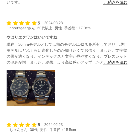
いです。
…続きを読む
やはりスーツを着るならエクスプローラーですね。
5
2024.08.28
nobu'sgearさん
60代以上
男性
手首径：17.0cm
やはりエクワンはいいですね
現在、36mmモデルとしては前のモデル114270を所有しており、現行
モデルはどれくらい進化したのか知りたくてお借りしました。文字盤
の黒が濃くなり、インデックスと文字が見やすくなり、ブレスレット
の厚みが増しました。結果、より高級感がアップしたと思います。逆
…続きを読む
にビンテージテイストを求めるなら114270がおすすめできるとも思
いました。
5
2024.02.23
じゅんさん
30代
男性
手首径：15.5cm