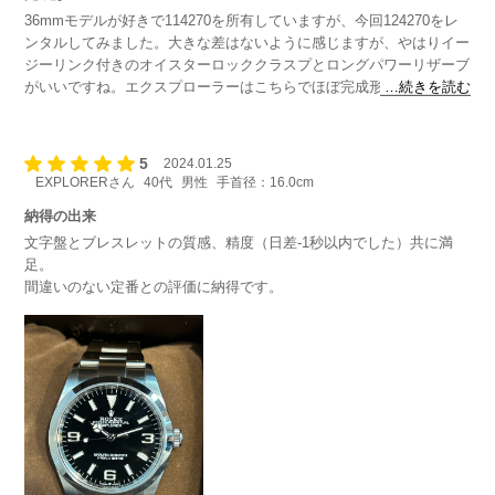
36mmモデルが好きで114270を所有していますが、今回124270をレ
ンタルしてみました。大きな差はないように感じますが、やはりイー
ジーリンク付きのオイスターロッククラスプとロングパワーリザーブ
がいいですね。エクスプローラーはこちらでほぼ完成形なのではない
…続きを読む
でしょうか。
5
2024.01.25
EXPLORERさん
40代
男性
手首径：16.0cm
納得の出来
文字盤とブレスレットの質感、精度（日差-1秒以内でした）共に満
足。
間違いのない定番との評価に納得です。