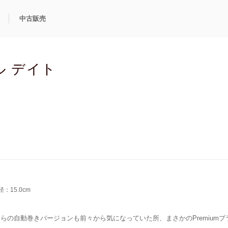
中古販売
利用方法
規限定商品
得できるポイント
中古販売商品
Q&A
購入可能商品
カリトケとは？
ブランド一覧
中古販売について
ル デイト
：15.0cm
らの自動巻きバージョンも前々から気になっていた所、まさかのPremiu