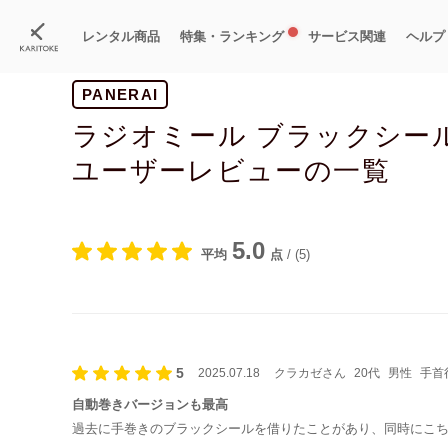
レンタル商品
特集・ランキング
サービス関連
ヘルプ
PANERAI
ブランド一覧
特集
すべての商品
ランキング
新入荷商品
料金プラン
ご
新
獲
ラジオミール ブラックシー
ユーザーレビューの一覧
5.0
平均
点
/
(5)
5
2025.07.18
クラカゼさん
20代
男性
手首径
自動巻きバージョンも最高
過去に手巻きのブラックシールを借りたことがあり、同時にこち