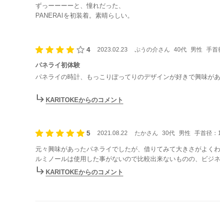
ずっーーーーと、憧れだった、
PANERAIを初装着。素晴らしい。
見やすい、軽いのに、重厚感100%。
仕事中に時計をみるたびに、
4
2023.02.23
ぷうの介さん
40代
男性
手首径
にやにや。
パネライ初体験
パネライの時計、もっこりぽってりのデザインが好きで興味が
腕に巻いた第一印象は、「軽い！！」
KARITOKEからのコメント
もっと重いのかなと思いました。
時計としての機能というか視認性も思った以上に素晴らしいで
5
2021.08.22
たかさん
30代
男性
手首径：1
１か月～数が月、一緒に過ごさせて頂きたいと思います。購入
元々興味があったパネライでしたが、借りてみて大きさがよく
ルミノールは使用した事がないので比較出来ないものの、ビジ
なかなか時計屋さんで、そうそう何日もつけさせて頂くわけに
KARITOKEからのコメント