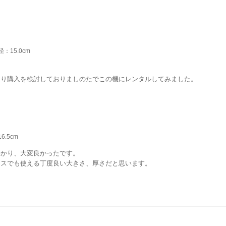
：15.0cm
あり購入を検討しておりましのたでこの機にレンタルしてみました。
すね。
6.5cm
検討にあたって、大変参考になりますね。
わかり、大変良かったです。
ネスでも使える丁度良い大きさ、厚さだと思います。
もいかないのでカリトケさんのサービスは素晴らしいですね。