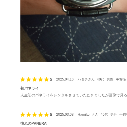
5
2025.04.16
ハタチさん
40代
男性
手首径：
初パネライ
人生初のパネライをレンタルさせていただきましたが画像で見るよ
5
2025.03.08
Hamiltonさん
40代
男性
手首径
憧れのPANERAI