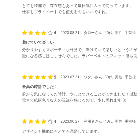
とても綺麗で、存在感もあって毎日気に入って使っています。
仕事もプライベートでも使えるのもいいですね。
4
2023.08.21
タローさん
40代
男性
手首径：
着けていて楽しい
分かりやすくスポーティな外見で、着けていて楽しいというの
魔になる感じはしませんでした。ラバーベルトのフィット感も
カジュアル全般に合う時計だと思いました。ドレスアップした
5
2023.07.31
ワタルさん
30代
男性
手首径：
最高の時計でした！
前から気になってた時計。やっとつけることができました！感
電車で結構色々な人の視線を感じるので、少し照れます 笑
4
2023.06.27
利用者さん
40代
男性
手首径：
デザインも機能にもとても満足しています。