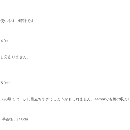
も使いやすい時計です！
4.0cm
申し分ありません。
5.9cm
スの場では、少し目立ちすぎてしまうかもしれません。44mmでも腕の収ま
手首径：17.0cm