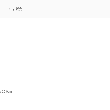
中古販売
利用方法
規限定商品
得できるポイント
中古販売商品
Q&A
購入可能商品
カリトケとは？
ブランド一覧
中古販売について
15.0cm