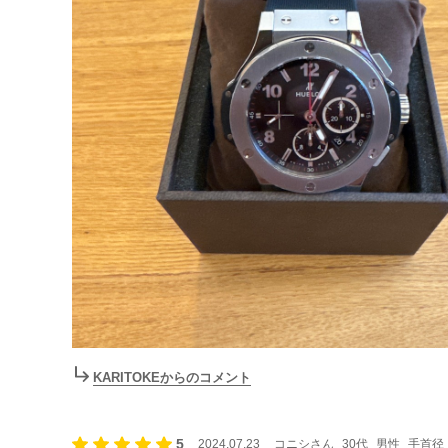
KARITOKEからのコメント
5
2024.07.23
コニシさん
30代
男性
手首径：