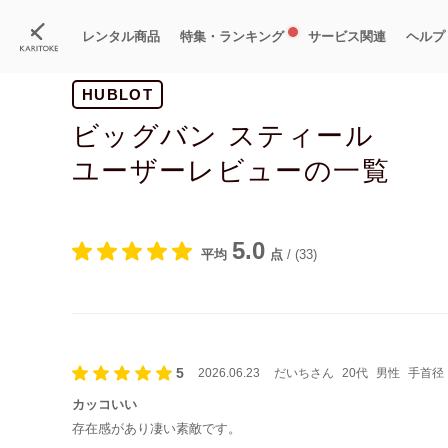
レンタル商品
特集・ランキング
サービス関連
ヘルプ
HUBLOT
ブランド一覧
特集
すべての商品
ランキング
新入荷商品
料金プラン
ご
新
獲
ビッグバン スティール
ユーザーレビューの一覧
5.0
平均
点
/
(33)
5
2026.06.23
だいちさん
20代
男性
手首径：
カッコいい
存在感があり凄い素敵です。