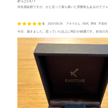
かっこいい！
存在感抜群ですが、かと言って落ち着いた雰囲気もあるのでフ
5
2024.09.26
アキラさん
50代
男性
手首径：
今日、届きました。思っていた以上に時計が綺麗です。担当の