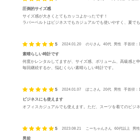
圧倒的サイズ感
サイズ感が大きくとてもカッコよかったです！
ラバーベルトはビジネスでもカジュアルでも使いやすく、夏で
5
2024.01.20
のりさん
40代
男性
手首径：1
素晴らしい時計です
何度かレンタルしてますが、サイズ感、ボリューム、高級感と
毎回継続するか、悩むくらい素晴らしい時計です。
5
2024.01.07
ぽこさん
20代
男性
手首径：1
ビジネスにも使えます
オフィスカジュアルでも使えます。ただ、スーツを着てのビジネ
5
2023.08.21
こーちゃんさん
60代以上
男性
男前