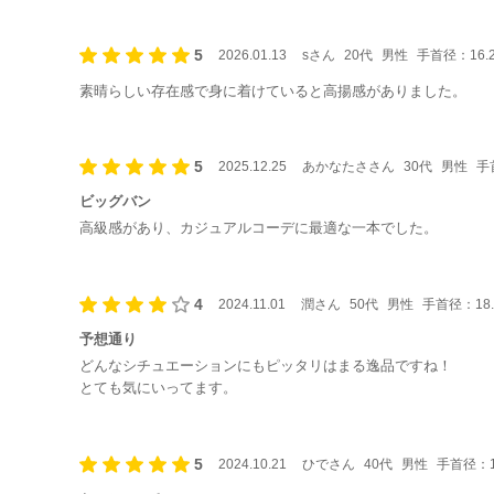
5
2026.01.13
sさん
20代
男性
手首径：16.
素晴らしい存在感で身に着けていると高揚感がありました。
5
2025.12.25
あかなたささん
30代
男性
手
ビッグバン
高級感があり、カジュアルコーデに最適な一本でした。
4
2024.11.01
潤さん
50代
男性
手首径：18.
予想通り
どんなシチュエーションにもピッタリはまる逸品ですね！
とても気にいってます。
5
2024.10.21
ひでさん
40代
男性
手首径：1