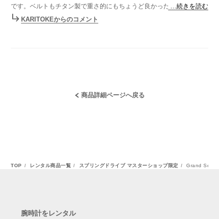
です。ベルトもチタン製で重さ的にもちょうど良かったです。なんの
…続きを読む
装飾もないのですがバーインデックスがキラキラ輝いてとても高級に
KARITOKEからのコメント
見えます。購入も考えてますがメンテナンスや故障の心配があります
し、この値段でレンタルできるのならお得と思いました。
商品詳細ページへ戻る
TOP
レンタル商品一覧
スプリングドライブ マスターショップ限定
Grand S
腕時計をレンタル