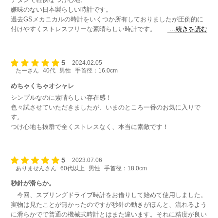
嫌味のない日本製らしい時計です。
過去GSメカニカルの時計をいくつか所有しておりましたが圧倒的に
付けやすくストレスフリーな素晴らしい時計です。
…続きを読む
地味な時計ですが、それがGSです！（褒めています）
5
2024.02.05
たーさん
40代
男性
手首径：16.0cm
めちゃくちゃオシャレ
シンプルなのに素晴らしい存在感！
色々試させていただきましたが、いまのところ一番のお気に入りで
す。
つけ心地も抜群で全くストレスなく、本当に素敵です！
5
2023.07.06
ありませんさん
60代以上
男性
手首径：18.0cm
秒針が滑らか。
今回、スプリングドライブ時計をお借りして始めて使用しました。
実物は見たことが無かったのですが秒針の動きがほんと、流れるよう
に滑らかでで普通の機械式時計とはまた違います。それに精度が良い