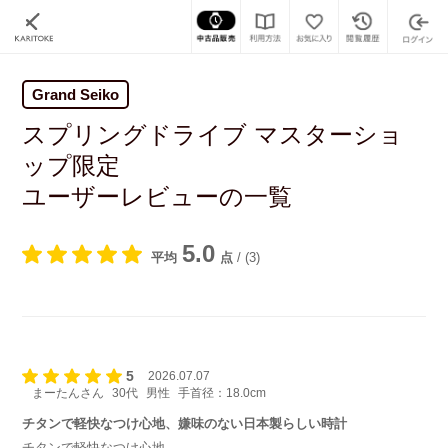
Grand Seiko
スプリングドライブ マスターショ
ップ限定
ユーザーレビューの一覧
5.0
平均
点
/
(3)
5
2026.07.07
まーたんさん
30代
男性
手首径：18.0cm
チタンで軽快なつけ心地、嫌味のない日本製らしい時計
チタンで軽快なつけ心地、