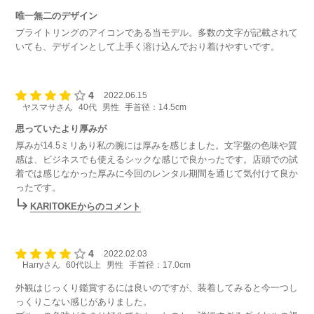
唯一無二のデザイン
ブライトリングのアイコンである当モデル。多数の文字が記載されて
いても、デザインとして上手く溶け込んでおり着けやすいです。
4
2022.06.15
ヤスマサさん
40代
男性
手首径：14.5cm
思っていたより厚みが
厚みが14.5ミリあり私の腕には厚みを感じました。文字盤の色味や質
感は、ビジネスでも使えるシックな感じで良かったです。店頭での試
着では感じなかった厚みに今回のレンタル期間を通じて気付けて良か
ったです。
KARITOKEからのコメント
4
2022.02.03
Harryさん
60代以上
男性
手首径：17.0cm
外観はじっくり鑑賞するには良いのですが、装着してみると今一つし
っくりこない感じがありました。