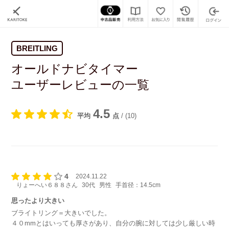
BREITLING
オールドナビタイマー
ユーザーレビューの一覧
4.5
平均
点
/
(10)
4
2024.11.22
りょーへい６８８さん
30代
男性
手首径：14.5cm
思ったより大きい
ブライトリング＝大きいでした。
４０mmとはいっても厚さがあり、自分の腕に対しては少し厳しい時