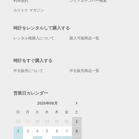
利用規約
シリアルナンバー検索
カリトケ マガジン
時計をレンタルして購入する
レンタル後購入について
購入可能商品一覧
時計をすぐ購入する
中古販売について
中古販売商品一覧
営業日カレンダー
2026年08月
日
月
火
水
木
金
土
26
27
28
29
30
31
1
2
3
4
5
6
7
8