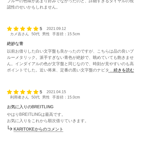
ブルーの色味があまり好みでなかったのと、詳細すぎるダイヤルの視
認性のせいかもしれません。
5
2021.09.12
カメ吉さん
50代
男性
手首径：15.5cm
絶妙な青
以前お借りした白い文字盤も良かったのですが、こちらは品の良いブ
ルーメタリック。派手すぎない青色が絶妙で、眺めていても飽きませ
ん。インダイアルの色が文字盤と同じなので、時刻が見やすいのも高
ポイントでした。近い将来、定番の黒い文字盤のナビタイマーも試し
…続きを読む
てみたいと思います。
5
2021.04.15
利用者さん
50代
男性
手首径：15.0cm
お気に入りのBREITLING
やはりBREITLINGは最高です。
お気に入りをこれから順次借りていきます。
KARITOKEからのコメント