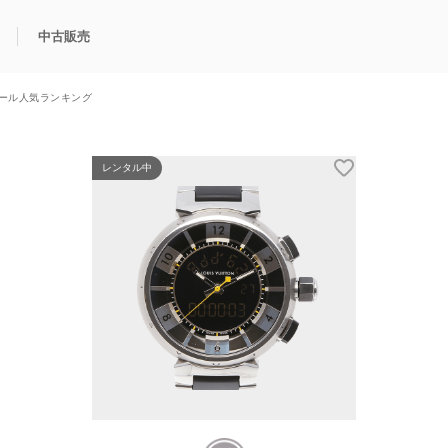
中古販売
ール人気ランキング
利用方法
規限定商品
得できるポイント
中古販売商品
Q&A
購入可能商品
カリトケとは？
ブランド一覧
中古販売について
レンタル中