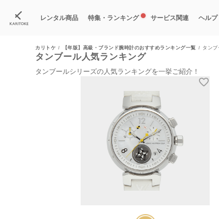
レンタル商品
特集・ランキング
サービス関連
ヘルプ
カリトケ
【年版】高級・ブランド腕時計のおすすめランキング一覧
タンブ
ブランド一覧
特集
すべての商品
ランキング
新入荷商品
料金プラン
ご
新
獲
タンブール人気ランキング
タンブールシリーズの人気ランキングを一挙ご紹介！