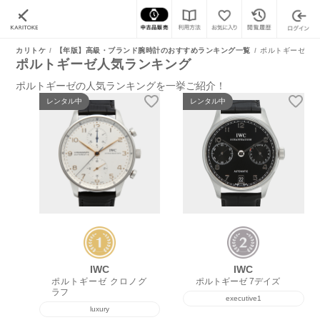
カリトケ
【年版】高級・ブランド腕時計のおすすめランキング一覧
ポルトギーゼ人
ポルトギーゼ人気ランキング
ポルトギーゼの人気ランキングを一挙ご紹介！
レンタル中
レンタル中
IWC
IWC
ポルトギーゼ クロノグ
ポルトギーゼ 7デイズ
ラフ
executive1
luxury