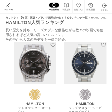
カリトケ
【年版】高級・ブランド腕時計のおすすめランキング一覧
HAMILTON人
HAMILTON人気ランキング
長い歴史を持ち、リーズナブルな価格ながら数々の映画でも使
用されるほど人気の高いハミルトン。
その中から人気のモデルを一挙ご紹介。
HAMILTON
HAMILTON
ジャズマスター オート
ジャズマスター シービ
クロノ
ュー デイデイト