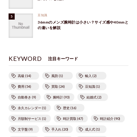
豆知識
36mmのメンズ腕時計は小さい？サイズ感や40mmと
の違いを解説
KEYWORD
注目キーワード
高級 (14)
風防 (1)
輸入 (2)
費用 (54)
買取 (24)
豆知識 (1)
自動巻き (9)
腕時計 (93)
結婚式 (2)
永久カレンダー (1)
歴史 (16)
月額制サービス (1)
時計買取 (47)
時計紹介 (90)
文字盤 (9)
手入れ (20)
成人式 (1)