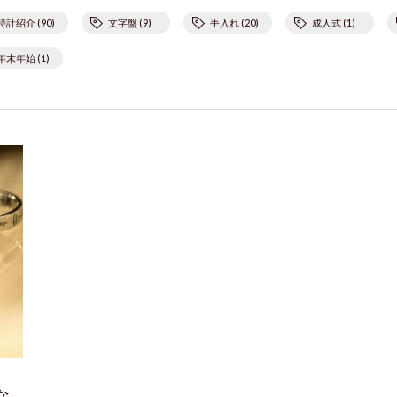
時計紹介 (90)
文字盤 (9)
手入れ (20)
成人式 (1)
年末年始 (1)
な