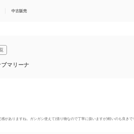
マリーナ（14060）
同一商品一覧
中古販売
利用方法
規限定商品
得できるポイント
中古販売商品
Q&A
購入可能商品
カリトケとは？
ブランド一覧
中古販売について
覧
 サブマリーナ
定感がありますね。ガシガシ使えて(借り物なので丁寧に扱いますが)軽いのも良き