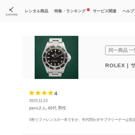
カリトケ
腕時計ブランド一覧
ロレックス
サブマリーナ
(レンタル)サブ
レンタル商品
特集・ランキング
サービス関連
ヘルプ
ブランド一覧
特集
すべての商品
ランキング
新入荷商品
料金プラン
ご
新
獲
同一商品 一
ROLEX |
4
2025.11.23
peroさん
40代
男性
5桁リファレンスの一本ですが、年代問わずサブマリーナーは安