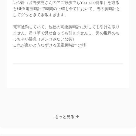
ンジ針（片野英児さんのアニ散歩でもYouTube特集）を観る
とGPS電波時計で時間の正確も全てにおいて、男の腕時計と
してグッときて素敵すぎます。
電車通勤していて、他社の高級腕時計に対しても引けを取り
ません。吊り革で見せ合っても引きませんし、男の世界のち
っちゃい勝負（メンコみたいな笑）
これが良いとうなずける国産腕時計です!!
もっと見る