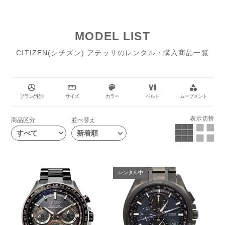
ランド誕生以来数多くの世界初の技術を搭載してきました。ケースや
バンドにはキズに強く、軽く、肌にやさしく、サビにくい、シチズン
の独自技術『スーパーチタニウム™』を採用しています。ラインナッ
MODEL LIST
プの中心となる「ACT Line」は、多様化するビジネススタイルに合
わせ、スーツスタイルとカジュアルの両方で使える、力強く軽快なデ
CITIZEN(シチズン) アテッサのレンタル・購入商品一覧
ザインが特徴です。強く軽く、洗練されたデザインの腕時計が、未来
に挑戦し続ける人の腕で、確かな時を刻みます。
プラン/性別
サイズ
カラー
ベルト
ムーブメント
表示切替
商品区分
並べ替え
すべて
レンタル中