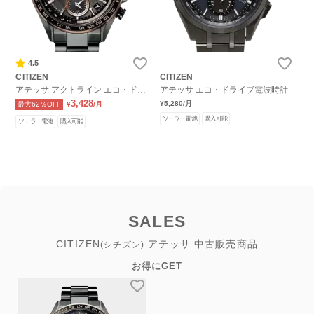
4.5
CITIZEN
CITIZEN
アテッサ アクトライン エコ・ドラ
アテッサ エコ・ドライブ電波時計
イブGPS衛星電波時計
3,428
¥5,280
/月
最大62％OFF
¥
/月
ソーラー電池
購入可能
ソーラー電池
購入可能
SALES
CITIZEN
アテッサ 中古販売商品
(シチズン)
お得にGET