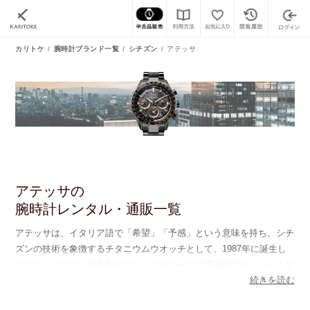
カリトケ
腕時計ブランド一覧
シチズン
アテッサ
アテッサの
腕時計レンタル・通販一覧
アテッサは、イタリア語で「希望」「予感」という意味を持ち、シチ
ズンの技術を象徴するチタニウムウオッチとして、1987年に誕生し
たブランドです。世界初のフルメタルケースの電波時計や、りゅうず
続きを読む
を引き都市を合わせる、というシンプルな操作で世界の時を把握する
ことが可能な、世界初の『ディスク式都市選択機能』の搭載など、ブ