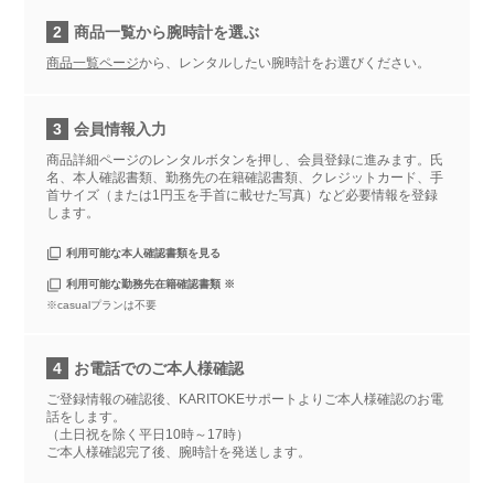
2
商品一覧から腕時計を選ぶ
商品一覧ページ
から、レンタルしたい腕時計をお選びください。
3
会員情報入力
商品詳細ページのレンタルボタンを押し、会員登録に進みます。氏
名、本人確認書類、勤務先の在籍確認書類、クレジットカード、手
首サイズ（または1円玉を手首に載せた写真）など必要情報を登録
します。
利用可能な本人確認書類を見る
利用可能な勤務先在籍確認書類 ※
※casualプランは不要
4
お電話でのご本人様確認
ご登録情報の確認後、KARITOKEサポートよりご本人様確認のお電
話をします。
（土日祝を除く平日10時～17時）
ご本人様確認完了後、腕時計を発送します。