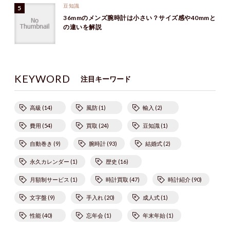
豆知識
36mmのメンズ腕時計は小さい？サイズ感や40mmと
の違いを解説
KEYWORD
注目キーワード
高級 (14)
風防 (1)
輸入 (2)
費用 (54)
買取 (24)
豆知識 (1)
自動巻き (9)
腕時計 (93)
結婚式 (2)
永久カレンダー (1)
歴史 (16)
月額制サービス (1)
時計買取 (47)
時計紹介 (90)
文字盤 (9)
手入れ (20)
成人式 (1)
性能 (40)
忘年会 (1)
年末年始 (1)