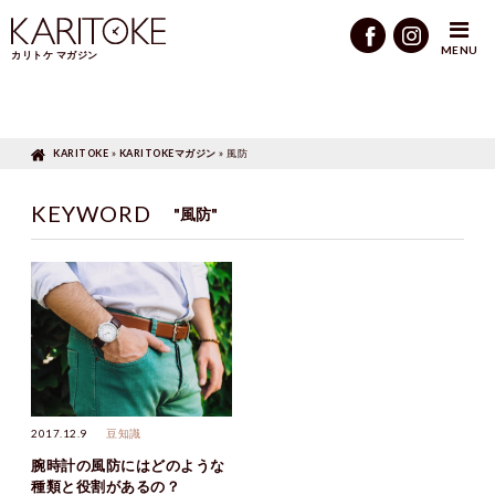
KARITOKEマガジン
»
風防
MENU
カリトケ マガジン
KARITOKE
»
KARITOKEマガジン
»
風防
KEYWORD
"風防"
2017.12.9
豆知識
腕時計の風防にはどのような
種類と役割があるの？