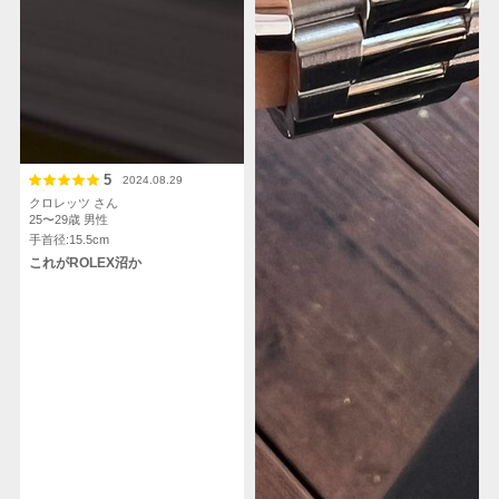
5
2024.08.29
クロレッツ さん
25〜29歳
男性
手首径:15.5cm
これがROLEX沼か