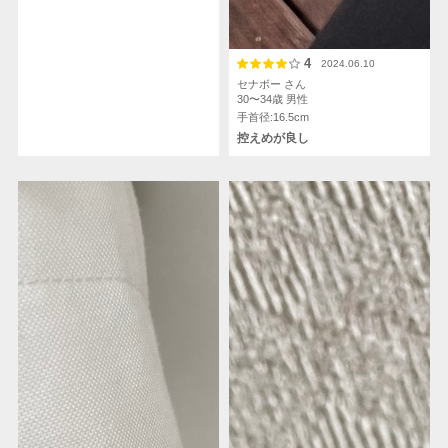
4
2024.06.10
セナボー さん
30〜34歳
男性
手首径:16.5cm
控えめが良し