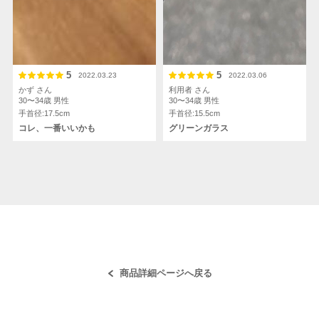
5
5
2022.03.23
2022.03.06
かず さん
利用者 さん
30〜34歳
男性
30〜34歳
男性
手首径:17.5cm
手首径:15.5cm
コレ、一番いいかも
グリーンガラス
商品詳細ページへ戻る