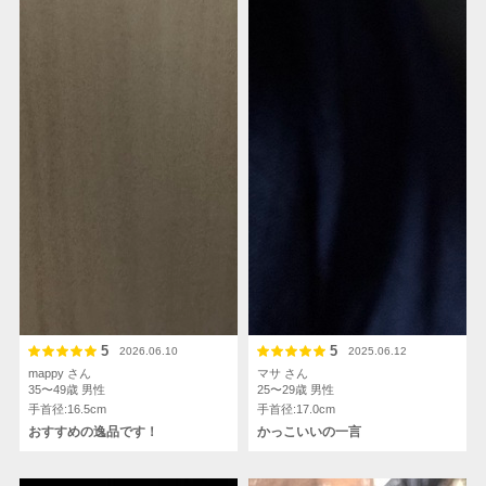
5
5
2026.06.10
2025.06.12
mappy さん
マサ さん
35〜49歳
男性
25〜29歳
男性
手首径:16.5cm
手首径:17.0cm
おすすめの逸品です！
かっこいいの一言