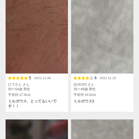
5
4
2022.12.06
2022.11.15
ひでさん さん
QUICKS さん
50〜54歳
男性
35〜49歳
男性
手首径:17.0cm
手首径:14.0cm
ミルガウス、とってもいいで
ミルガウス2
す！！