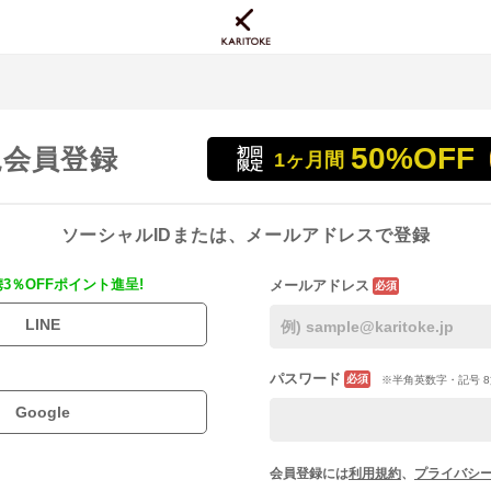
50%OFF
規会員登録
初回
1ヶ月間
限定
ソーシャルIDまたは、メールアドレスで登録
携3％OFFポイント進呈!
メールアドレス
必須
LINE
パスワード
必須
※半角英数字・記号 8
Google
会員登録には
利用規約
、
プライバシ