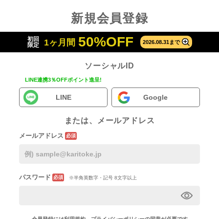
新規会員登録
50%OFF
初回
1ヶ月間
2026.08.31まで
限定
ソーシャルID
LINE連携3％OFFポイント進呈!
LINE
Google
または、メールアドレス
メールアドレス
必須
パスワード
必須
※半角英数字・記号 8文字以上