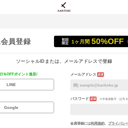
50%OFF
規会員登録
初回
1ヶ月間
限定
ソーシャルIDまたは、メールアドレスで登録
携3％OFFポイント進呈!
メールアドレス
必須
LINE
パスワード
必須
※半角英数字・記号 8
Google
会員登録には
利用規約
、
プライバシ