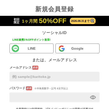
新規会員登録
50%OFF
初回
1ヶ月間
2026.08.31まで
限定
ソーシャルID
LINE連携3％OFFポイント進呈!
LINE
Google
または、メールアドレス
メールアドレス
必須
パスワード
必須
※半角英数字・記号 8文字以上