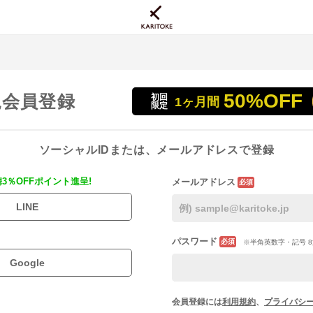
50%OFF
規会員登録
初回
1ヶ月間
限定
ソーシャルIDまたは、メールアドレスで登録
携3％OFFポイント進呈!
メールアドレス
必須
LINE
パスワード
必須
※半角英数字・記号 8
Google
会員登録には
利用規約
、
プライバシ