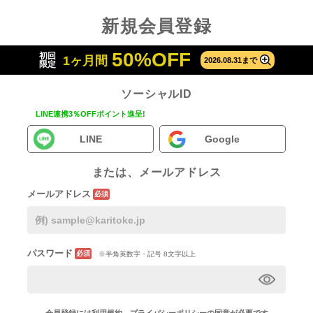
新規会員登録
50%OFF
初回
1ヶ月間
2026.08.31まで
限定
ソーシャルID
LINE連携3％OFFポイント進呈!
LINE
Google
または、メールアドレス
メールアドレス
必須
パスワード
必須
※半角英数字・記号 8文字以上