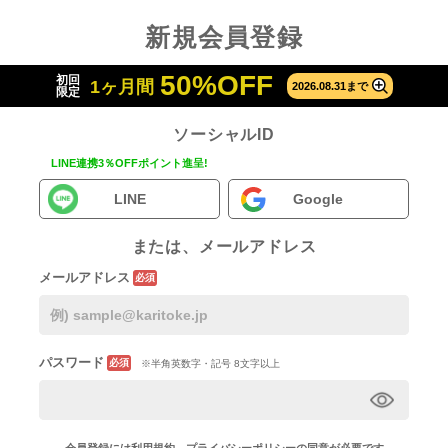
新規会員登録
50%OFF
初回
1ヶ月間
2026.08.31まで
限定
ソーシャルID
LINE連携3％OFFポイント進呈!
LINE
Google
または、メールアドレス
メールアドレス
必須
パスワード
必須
※半角英数字・記号 8文字以上