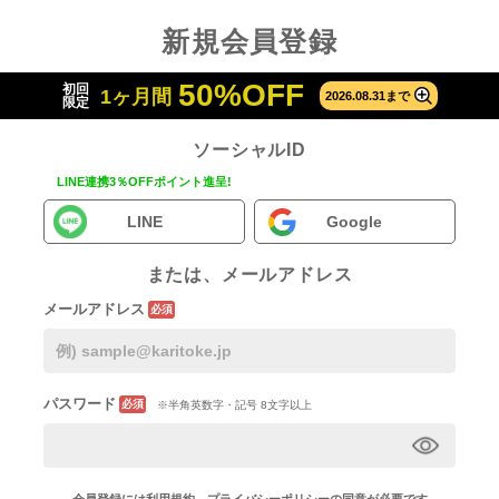
新規会員登録
50%OFF
初回
1ヶ月間
2026.08.31まで
限定
ソーシャルID
LINE連携3％OFFポイント進呈!
LINE
Google
または、メールアドレス
メールアドレス
必須
パスワード
必須
※半角英数字・記号 8文字以上