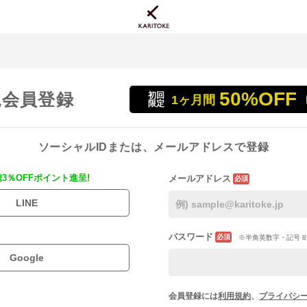
50%OFF
規会員登録
初回
1ヶ月間
限定
ソーシャルIDまたは、メールアドレスで登録
携3％OFFポイント進呈!
メールアドレス
必須
LINE
パスワード
必須
※半角英数字・記号 8
Google
会員登録には
利用規約
、
プライバシ