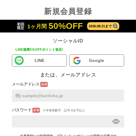
新規会員登録
50%OFF
初回
1ヶ月間
2026.08.31まで
限定
ソーシャルID
LINE連携3％OFFポイント進呈!
LINE
Google
または、メールアドレス
メールアドレス
必須
パスワード
必須
※半角英数字・記号 8文字以上