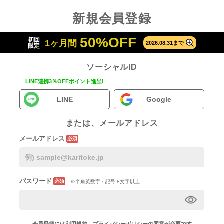
新規会員登録
50%OFF
初回
1ヶ月間
2026.08.31まで
限定
ソーシャルID
LINE連携3％OFFポイント進呈!
LINE
Google
または、メールアドレス
メールアドレス
必須
パスワード
必須
※半角英数字・記号 8文字以上