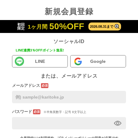
新規会員登録
50%OFF
初回
1ヶ月間
2026.08.31まで
限定
ソーシャルID
LINE連携3％OFFポイント進呈!
LINE
Google
または、メールアドレス
メールアドレス
必須
パスワード
必須
※半角英数字・記号 8文字以上