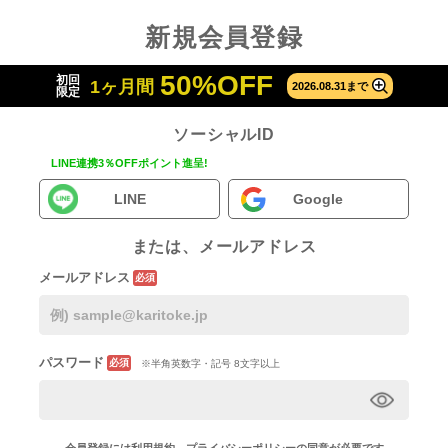
新規会員登録
50%OFF
初回
1ヶ月間
2026.08.31まで
限定
ソーシャルID
LINE連携3％OFFポイント進呈!
LINE
Google
または、メールアドレス
メールアドレス
必須
パスワード
必須
※半角英数字・記号 8文字以上